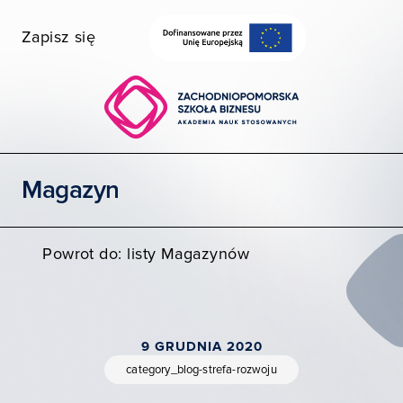
Zapisz się
Wybierz wydział
Uczelnia dostępna
Szukaj
Magazyn
STUDIA I SZKOLENIA
POZNAJ ZPSB
Powrot do: listy Magazynów
WSPÓŁPRACA
KONTAKT
9 GRUDNIA 2020
Moja ZPSB
category_blog-strefa-rozwoju