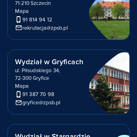
71-210 Szczecin
Mapa
91 814 94 12
rekrutacja@zpsb.pl
Wydział w Gryficach
ul. Piłsudskiego 34,
72-300 Gryfice
Mapa
91 387 70 98
gryfice@zpsb.pl
Wydział w Stargardzie