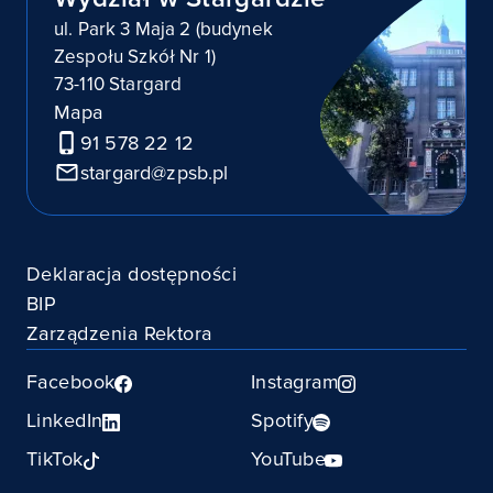
ul. Park 3 Maja 2 (budynek
Zespołu Szkół Nr 1)
73-110 Stargard
Mapa
91 578 22 12
stargard@zpsb.pl
Deklaracja dostępności
BIP
Zarządzenia Rektora
Facebook
Instagram
LinkedIn
Spotify
TikTok
YouTube